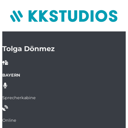
Tolga Dönmez
BAYERN
Sprecherkabine
Online