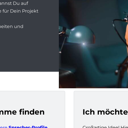
annst Du auf
 für Dein Projekt
rbeiten und
imme finden
Ich möchte
sere
Sprecher-Profile
Großartige Idee! Hie