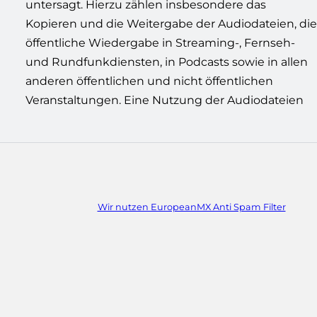
untersagt. Hierzu zählen insbesondere das
auf KI-Basis oder vergleichbaren Techniken ist
Kopieren und die Weitergabe der Audiodateien, die
ausdrücklich nicht erlaubt. Die auf unserer Website
öffentliche Wiedergabe in Streaming-, Fernseh-
veröffentlichten Sprachproben dienen
und Rundfunkdiensten, in Podcasts sowie in allen
ausschließlich der Beurteilung der Stimmen der
anderen öffentlichen und nicht öffentlichen
Veranstaltungen. Eine Nutzung der Audiodateien
Wir nutzen EuropeanMX Anti Spam Filter