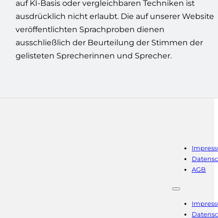
gelisteten Sprecherinnen und Sprecher.
Impres
Datensc
AGB
Impres
Datensc