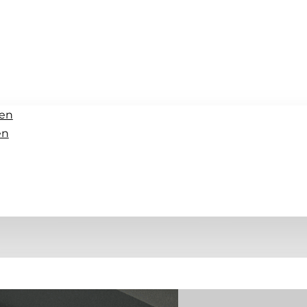
en
en
a Lewis